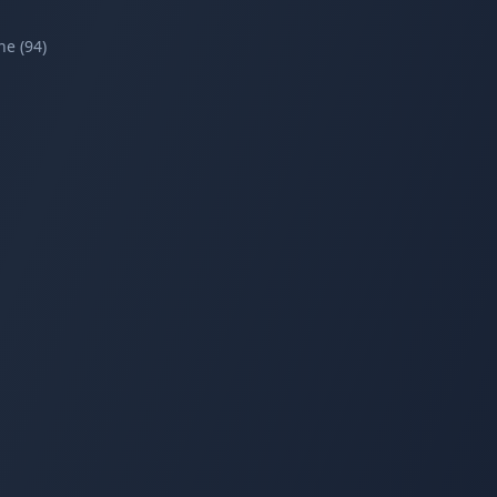
ne
(
94
)