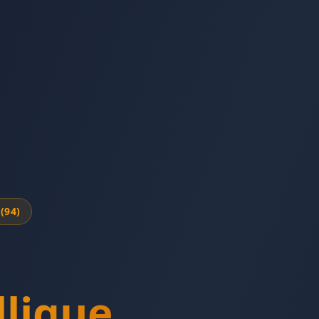
(
94
)
lique