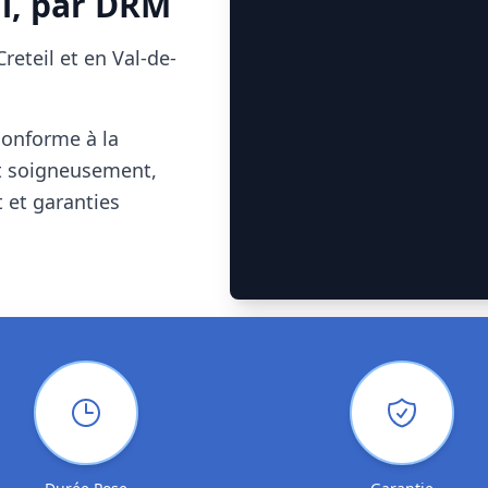
l
, par
DRM
Creteil
et en Val-de-
conforme à la
t soigneusement,
 et garanties