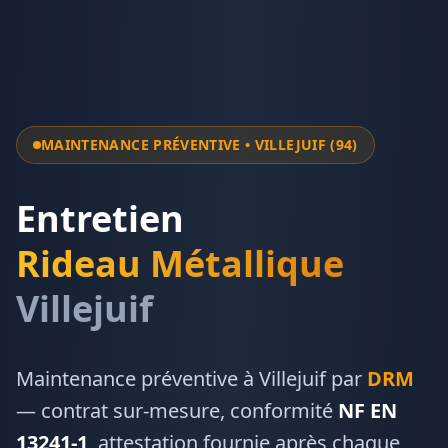
MAINTENANCE PRÉVENTIVE •
VILLEJUIF
(
94
)
Entretien
Rideau Métallique
Villejuif
Maintenance préventive à
Villejuif
par
DRM
— contrat sur-mesure, conformité
NF EN
13241-1
, attestation fournie après chaque